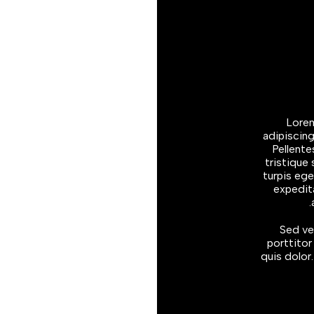
מטענים לניידים
אביזרים לטליויזיה
כרטיסי 
אביזרים לניידים
מארזים
חלקי חילוף לניידים
ספקים
קירור
מאווררי
Lorem
adipiscing
Pellente
tristique
turpis ege
expedita
Sed ve
porttitor
quis dolor