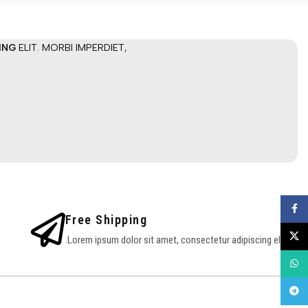
ING
ELIT. MORBI IMPERDIET,
פייסבוק
Free Shipping
X
Lorem ipsum dolor sit amet, consectetur adipiscing elit.
WhatsApp
טלגרם