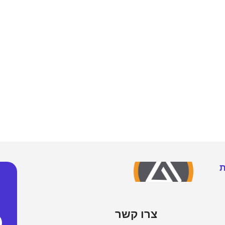
מחשבים ניידים
מסכים ומקרנים
חלקים 
ניידים רגילים
מסכי מחשב
מעבדים
ת
ניידים גיימר
מסכי גיימרים
לוחות א
ניידים APPLE
מקרנים
זכרונות
ניידים קשיחים / תעשייתיים
מסכי טלויזיה
דיסק SSD/NVME
צרו קשר
ניידים מחודשים
זרועות מסכים וטילויזיה
דיסק HDD