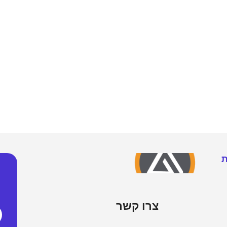
מחשבים ניידים
מסכים ומקרנים
חלקים 
ניידים רגילים
מסכי מחשב
מעבדים
ת
ניידים גיימר
מסכי גיימרים
לוחות א
ניידים APPLE
מקרנים
זכרונות
צרו קשר
ניידים קשיחים / תעשייתיים
מסכי טלויזיה
דיסק SSD/NVME
ניידים מחודשים
זרועות מסכים וטילויזיה
דיסק HDD