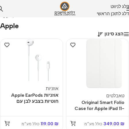
דלג לניווט
דלג לתוכן הראשי
עמוד הבית
/
Apple
Apple
הצג סינון
אוזניות
אוזניות Apple EarPods
טאבלטים
חוטיות בצבע לבן עם
Original Smart Folio
חיבור Lightning
Case for Apple iPad 11-
inch (A16) – White
119.00
₪
349.00
₪
כולל מע״מ
כולל מע״מ