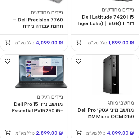
ניידים מחודשים
ניידים מחודשים
Dell Latitude 7420 | i5
Dell Precision 7760 –
דור 11 (Tiger Lake) | 16GB
תחנת עבודה ניידת
| 256GB SSD | Windows
מחודשת 17.3 אינץ עם
10 Pro-מחודש
RTX A4000 ו-Core i9
4,099.00
₪
1,899.00
₪
כולל מע״מ
כולל מע״מ
ניידים רגילים
מחשבי מותג
מחשב נייד Dell Pro 15
מחשב מיני עסקי Dell Pro
Essential PV15250 i5-
Micro QCM1250 עם
1334U/16GB/512GB-
Core Ultra 5, זיכרון 16GB
SSD/15.6"-
ו-SSD 512GB דגם
FHD/FreeDos/3y-OS
2,899.00
₪
4,099.00
₪
כולל מע״מ
כולל מע״מ
QCM1250-6552-BB
PV15250-5016