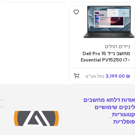
ניידים רגילים
מחשב נייד Dell Pro 15
Essential PV15250 i7-
1355U/16GB/512GB-
SSD/15.6"-
3,199.00
₪
כולל מע״מ
FHD/FreeDos/3y-OS
PV15250-7023
אודות דלתא מחשבים
לינקים שימושיים
קטוגוריות
פופלריות