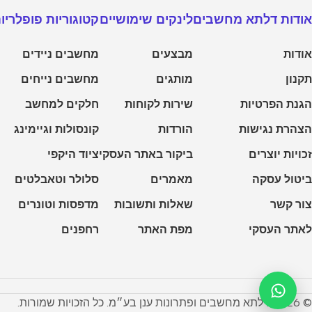
אודות דלתא מחשבים
לינקים שימושיים
קטוגוריות פופלריו
אודות
מבצעים
מחשבים ניידים
תקנון
מותגים
מחשבים נייחים
הגנת הפרטיות
שירות לקוחות
חלקים למחשב
הצהרת נגישות
הורדות
קונסולות וגיימינג
זכויות יוצרים
ביקור באתר העסקי
ציוד היקפי
ביטול עסקה
מאמרים
סלולר וטאבלטים
צור קשר
שאלות ותשובות
מדפסות וטונרים
לאתר העסקי
מפת האתר
רחפנים
© 2026 דלתא מחשבים ופתרונות ענן בע״מ. כל הזכויות שמורות.