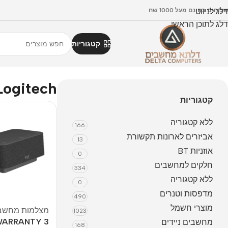
דלג לניווט
וחים בחינם מעל 1000 שח
דלג לתוכן הראשי
קטגוריות
Logitech
קטגוריות
ללא קטגוריה
166
אביזרים לארונות תקשורת
13
אוזניות BT
0
חלקים למחשבים
334
ללא קטגוריה
0
מדפסות וטנרים
490
מוצרי חשמל
מצלמות מחשב
1023
 WARRANTY
מחשבים ניידים
168