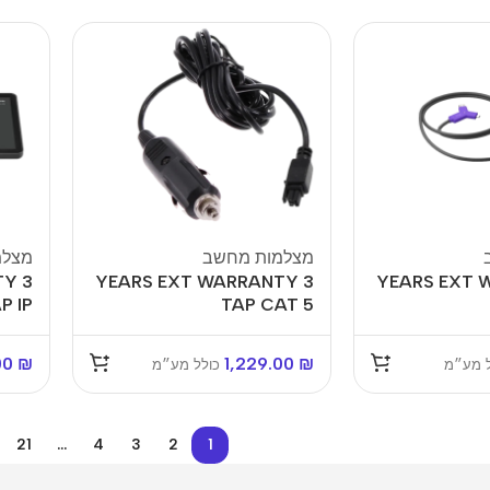
מטענים לניידים
אביזרים לטליויזיה
כרטיסי 
אביזרים לניידים
מארזים
חלקי חילוף לניידים
ספקים
קירור
מאווררי
מצלמות מחשב
מצלמ
TY
3 YEARS EXT WARRANTY
3 YEARS EXT
P IP
TAP CAT 5
00
₪
1,229.00
₪
ל מע״מ
כולל מע״מ
21
…
4
3
2
1