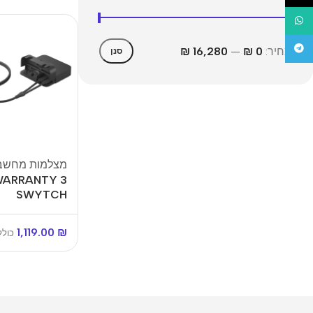
WhatsApp
טלגרם
מחיר:
0 ₪
—
16,280 ₪
סנן
מצלמות מחשב
 WARRANTY
SWYTCH
1,119.00
₪
כול