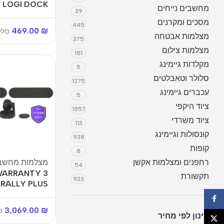
LOGI DOCK
מחשבים נייחים
39
מסכים ומקרנים
445
469.00
₪
כול
מצלמות אבטחה
375
מצלמות צילום
181
מקלדות גיימינג
5
סלולר וטאבלטים
1275
עכברים גיימינג
5
ציוד היקפי
1857
ציוד משרדי
113
קונסולות וגיימינג
מחשבים נייחים
938
קופות
8
מחשבים נייחים גיימרים
רחפנים ומצלמות אקשן
מצלמות מחשב
54
מחשבי מותג
 WARRANTY
תקשורת
933
RALLY PLUS
מחשבים ALL IN ONE
פייסבוק
נייחים מחודשים
3,069.00
₪
כ
סינון לפי מחיר
X